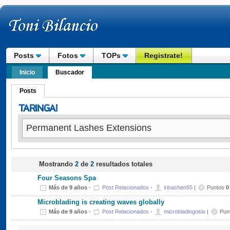
Posts
Fotos
TOPs
Registrate!
Inicio
Buscador
Posts
Mostrando
2
de
2
resultados totales
Four Seasons Spa
Más de 9 años
-
Post Relacionados
-
irinachen55
|
Puntos
0
Microblading is creating waves globally
Más de 9 años
-
Post Relacionados
-
microbladingoslo
|
Pun