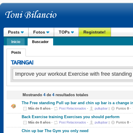
Posts
Fotos
TOPs
Registrate!
Inicio
Buscador
Posts
Mostrando
4
de
4
resultados totales
The Free standing Pull up bar and chin up bar is a change i
Más de 8 años
-
Post Relacionados
-
pullupbar
|
Puntos
0
-
Back Exercise training Exercises you should perform
Más de 8 años
-
Post Relacionados
-
pullupbar
|
Puntos
0
-
Chin up bar The Gym you only need