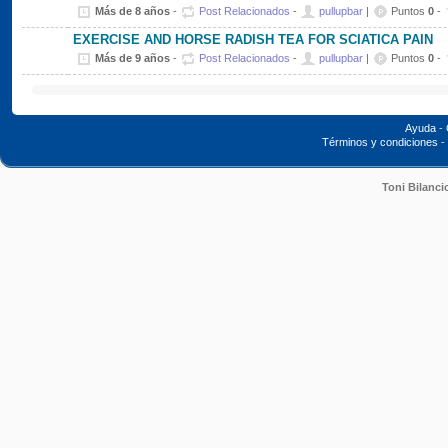
Más de 8 años
-
Post Relacionados
-
pullupbar
|
Puntos
0
-
EXERCISE AND HORSE RADISH TEA FOR SCIATICA PAIN
Más de 9 años
-
Post Relacionados
-
pullupbar
|
Puntos
0
-
Ayuda
-
Términos y condiciones
-
Toni Bilanci